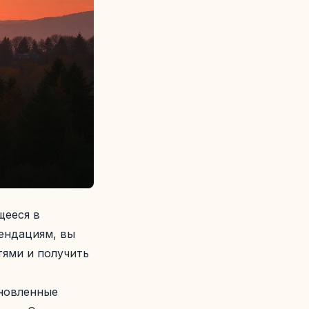
щееся в
ендациям, вы
ями и получить
ановленные