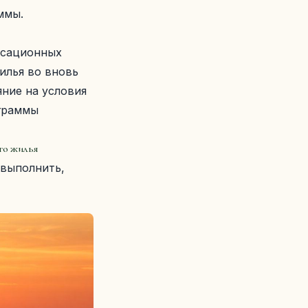
ммы.
нсационных
илья во вновь
яние на условия
ограммы
го жилья
 выполнить,