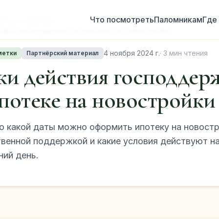
Что посмотреть
Паломникам
Где
атьи и заметки
твия господдержки по ипотеке на новостройки
4 ноября 2024 г.
· 3 мин чтения
метки
Партнёрский материал
ки действия господдер
потеке на новостройки
о какой даты можно оформить ипотеку на новостр
твенной поддержкой и какие условия действуют н
ний день.