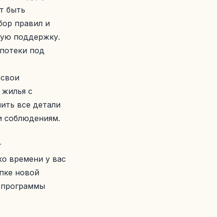
т быть
бор правил и
ную поддержку.
потеки под
 свои
 жилья с
ить все детали
и соблюдениям.
т
ко времени у вас
упке новой
й программы