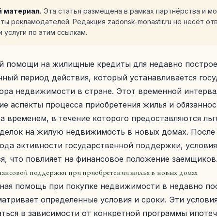
 материал.
Эта статья размещена в рамках партнёрства и м
йты рекламодателей. Редакция zadonsk-monastir.ru не несёт от
 услуги по этим ссылкам.
й помощи на жилищные кредиты для недавно постро
нный период действия, который устанавливается гос
ора недвижимости в стране. Этот временной интерва
ие аспекты процесса приобретения жилья и обязанно
а временем, в течение которого предоставляются ль
сделок на жилую недвижимость в новых домах. После
иода активности государственной поддержки, услови
я, что повлияет на финансовое положение заемщиков
нансовой поддержки при приобретении жилья в новых домах
ная помощь при покупке недвижимости в недавно по
атривает определенные условия и сроки. Эти услови
аться в зависимости от конкретной программы ипоте