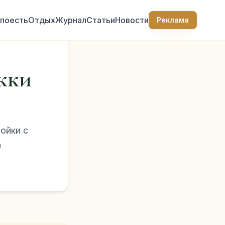
 поесть
Отдых
Журнал
Статьи
Новости
Реклама
жки
ойки с
а