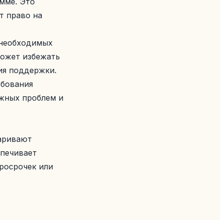
мме. Это
т право на
 необходимых
может избежать
ия поддержки.
ебования
жных проблем и
варивают
спечивает
просрочек или