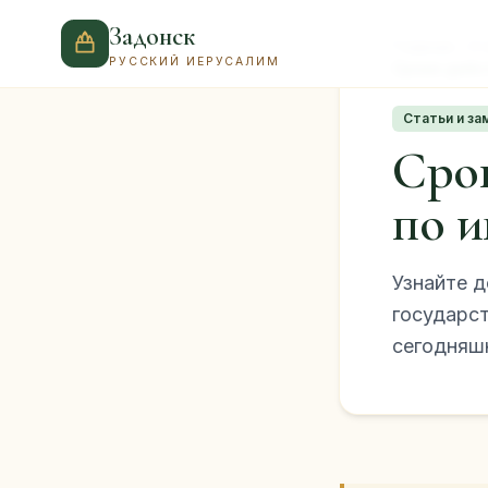
Задонск
Главная
Ст
РУССКИЙ ИЕРУСАЛИМ
Сроки дейс
Статьи и за
Сро
по и
Узнайте д
государс
сегодняш