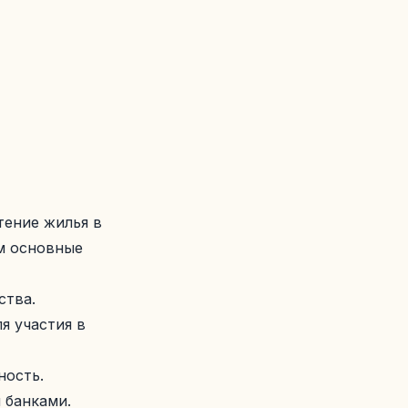
тение жилья в
м основные
ства.
я участия в
ность.
 банками.