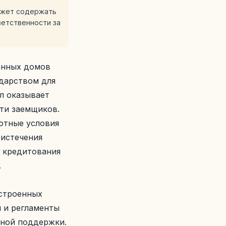
ожет содержать
ветственности за
енных домов
ударством для
л оказывает
сти заемщиков.
готные условия
 истечения
я кредитования
.
строенных
я и регламенты
чной поддержки.